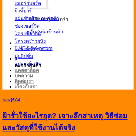
เณอร่าบอร์ด
ฝ้าทีบาร์
แผ่นซับเสียง อะคูสติก
ไม่มีสินค้าในตะกร้า
ช่องเซอร์วิส
กลับสู่หน้าร้านค้า
โครงซีลายน์
โครงคร่าวผนัง
LINE : @gypstore
โครงทีบาร์
ปูนยิปซั่ม
0
อุปกรณ์เสริม
ตะกร้าสินค้า
แคตตาล็อค
บทความ
ติดต่อเรา
เกี่ยวกับเรา
ความรู้ทั่วไป
ฝ้ารั่วใช้อะไรอุด? เจาะลึกสาเหตุ วิธีซ่อม
และวัสดุที่ใช้งานได้จริง