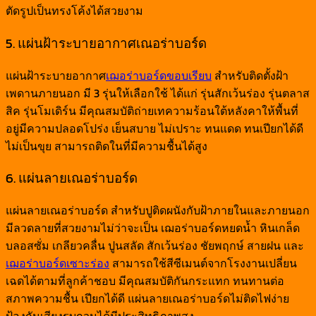
ตัดรูปเป็นทรงโค้งได้สวยงาม
5. แผ่นฝ้าระบายอากาศเณอร่าบอร์ด
แผ่นฝ้าระบายอากาศ
เฌอร่าบอร์ดขอบเรียบ
สำหรับติดตั้งฝ้า
เพดานภายนอก มี 3 รุ่นให้เลือกใช้ ได้แก่ รุ่นสักเว้นร่อง รุ่นตลาส
สิค รุ่นโมเดิร์น มีคุณสมบัติถ่ายเทความร้อนใต้หลังคาให้พื้นที่
อยู่มีความปลอดโปร่ง เย็นสบาย ไม่เปราะ ทนแดด ทนเปียกได้ดี
ไม่เป็นขุย สามารถติดในที่มีความชื้นได้สูง
6. แผ่นลายเณอร่าบอร์ด
แผ่นลายเณอร่าบอร์ด สำหรับปูติดผนังกับฝ้าภายในและภายนอก
มีลวดลายที่สวยงามไม่ว่าจะเป็น เฌอร่าบอร์ดหยดน้ำ หินเกล็ด
บลอสซั่ม เกลียวคลื่น ปูนสลัด สักเว้นร่อง ชัยพฤกษ์ สายฝน และ
เฌอร่าบอร์ดเซาะร่อง
สามารถใช้สีซีเมนต์จากโรงงานเปลี่ยน
เฉดได้ตามที่ลูกค้าชอบ มีคุณสมบัติกันกระแทก ทนทานต่อ
สภาพความชื้น เปียกได้ดี แผ่นลายเณอร่าบอร์ดไม่ติดไฟง่าย