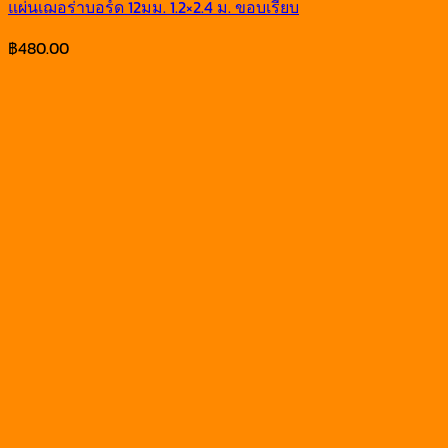
แผ่นเฌอร่าบอร์ด 12มม. 1.2×2.4 ม. ขอบเรียบ
฿
480.00