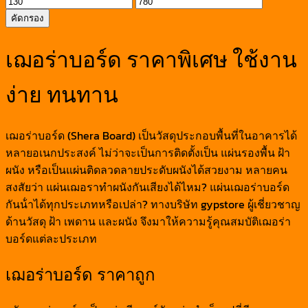
ราคา
ราคา
ต่ำ
สูงสุด
คัดกรอง
สุด
เฌอร่าบอร์ด ราคาพิเศษ ใช้งาน
ง่าย ทนทาน
เฌอร่าบอร์ด (Shera Board) เป็นวัสดุประกอบพื้นที่ในอาคารได้
หลายอเนกประสงค์ ไม่ว่าจะเป็นการติดตั้งเป็น แผ่นรองพื้น ฝ้า
ผนัง หรือเป็นแผ่นติดลวดลายประดับผนังได้สวยงาม หลายคน
สงสัยว่า แผ่นเฌอราทำผนังกันเสียงได้ไหม? แผ่นเฌอร่าบอร์ด
กันน้ําได้ทุกประเภทหรือเปล่า? ทางบริษัท gypstore ผู้เชี่ยวชาญ
ด้านวัสดุ ฝ้า เพดาน และผนัง จึงมาให้ความรู้คุณสมบัติเฌอร่า
บอร์ดแต่ละประเภท
เฌอร่าบอร์ด ราคาถูก