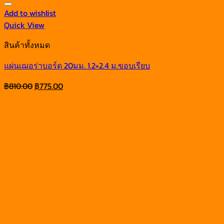
Add to wishlist
Quick View
สินค้าทั้งหมด
แผ่นเฌอร่าบอร์ด 20มม. 1.2×2.4 ม.ขอบเรียบ
Original
Current
฿
810.00
฿
775.00
price
price
was:
is:
฿810.00.
฿775.00.