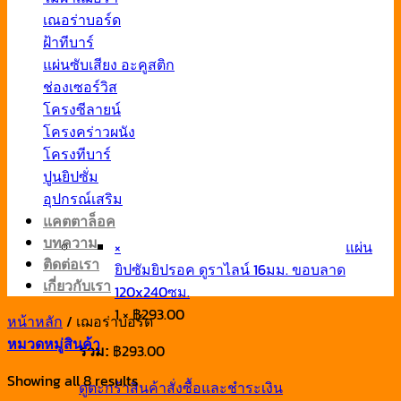
เณอร่าบอร์ด
ฝ้าทีบาร์
แผ่นซับเสียง อะคูสติก
ช่องเซอร์วิส
โครงซีลายน์
โครงคร่าวผนัง
โครงทีบาร์
ปูนยิปซั่ม
อุปกรณ์เสริม
แคตตาล็อค
บทความ
×
แผ่น
ติดต่อเรา
ยิปซัมยิปรอค ดูราไลน์ 16มม. ขอบลาด
เกี่ยวกับเรา
120x240ซม.
1 ×
฿
293.00
หน้าหลัก
/
เฌอร่าบอร์ด
หมวดหมู่สินค้า
฿
293.00
รวม:
Showing all 8 results
ดูตะกร้าสินค้า
สั่งซื้อและชำระเงิน