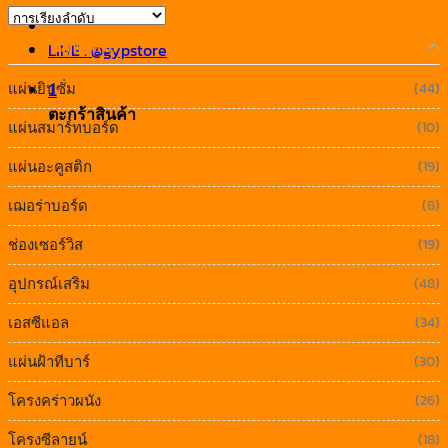
หมวดหมู่ทั้งหมด
LINE : @gypstore
แผ่นยิปซั่ม
(44)
1
ตะกร้าสินค้า
แผ่นสมาร์ทบอร์ด
(10)
แผ่นอะคูสติก
(19)
เฌอร่าบอร์ด
(8)
ช่องเซอร์วิส
(19)
อุปกรณ์เสริม
(48)
เอสซีแอล
(34)
แผ่นฝ้าทีบาร์
(30)
โครงคร่าวผนัง
(26)
โครงซีลายน์
(18)