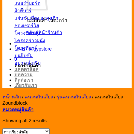
เณอร่าบอร์ด
ฝ้าทีบาร์
แผ่นซับเสียง อะคูสติก
ไม่มีสินค้าในตะกร้า
ช่องเซอร์วิส
กลับสู่หน้าร้านค้า
โครงซีลายน์
โครงคร่าวผนัง
โครงทีบาร์
LINE : @gypstore
ปูนยิปซั่ม
0
อุปกรณ์เสริม
ตะกร้าสินค้า
แคตตาล็อค
บทความ
ติดต่อเรา
เกี่ยวกับเรา
หน้าหลัก
/
ฉนวนกันเสียง
/
รุ่นฉนวนกันเสียง
/
ฉนวนกันเสียง
Zoundblock
หมวดหมู่สินค้า
Showing all 2 results