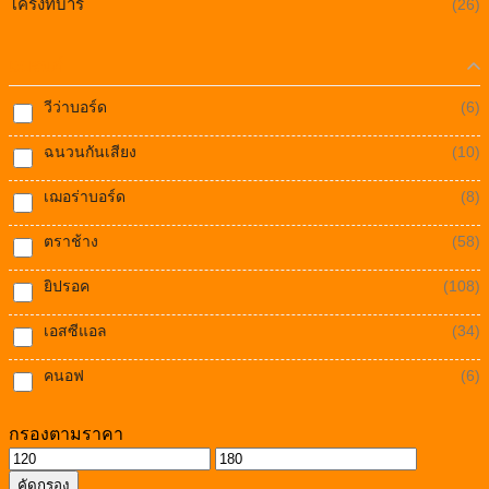
โครงทีบาร์
(26)
แบรนด์
วีว่าบอร์ด
(6)
ฉนวนกันเสียง
(10)
เฌอร่าบอร์ด
(8)
ตราช้าง
(58)
ยิปรอค
(108)
เอสซีแอล
(34)
คนอฟ
(6)
กรองตามราคา
ราคา
ราคา
คัดกรอง
ต่ำ
สูงสุด