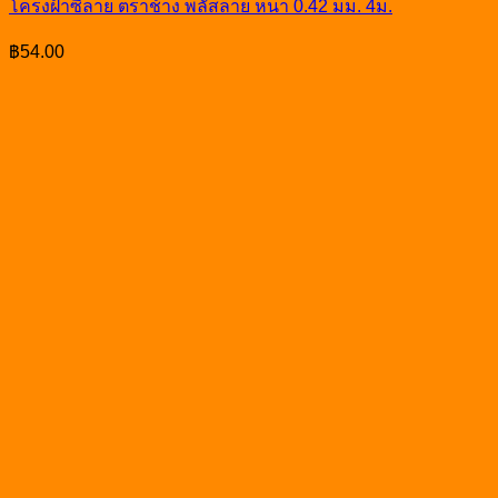
โครงฝ้าซีลาย ตราช้าง พลัสลาย หนา 0.42 มม. 4ม.
฿
54.00