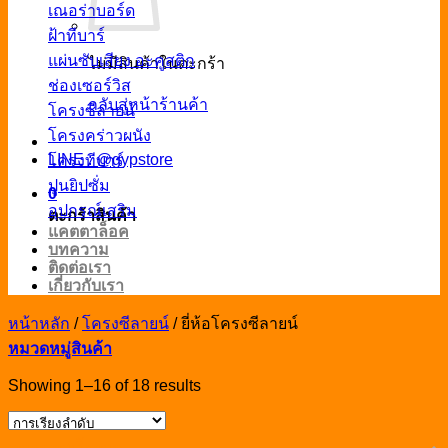
เณอร่าบอร์ด
ฝ้าทีบาร์
แผ่นซับเสียง อะคูสติก
ไม่มีสินค้าในตะกร้า
ช่องเซอร์วิส
กลับสู่หน้าร้านค้า
โครงซีลายน์
โครงคร่าวผนัง
LINE : @gypstore
โครงทีบาร์
ปูนยิปซั่ม
0
อุปกรณ์เสริม
ตะกร้าสินค้า
แคตตาล็อค
บทความ
ติดต่อเรา
เกี่ยวกับเรา
หน้าหลัก
/
โครงซีลายน์
/
ยี่ห้อโครงซีลายน์
หมวดหมู่สินค้า
Showing 1–16 of 18 results