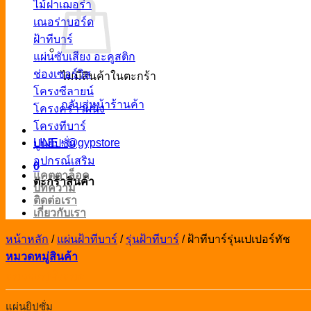
ไม้ฝาเฌอร่า
เณอร่าบอร์ด
ฝ้าทีบาร์
แผ่นซับเสียง อะคูสติก
ช่องเซอร์วิส
ไม่มีสินค้าในตะกร้า
โครงซีลายน์
กลับสู่หน้าร้านค้า
โครงคร่าวผนัง
โครงทีบาร์
LINE : @gypstore
ปูนยิปซั่ม
อุปกรณ์เสริม
0
แคตตาล็อค
ตะกร้าสินค้า
บทความ
ติดต่อเรา
เกี่ยวกับเรา
หน้าหลัก
/
แผ่นฝ้าทีบาร์
/
รุ่นฝ้าทีบาร์
/
ฝ้าทีบาร์รุ่นเปเปอร์ทัช
หมวดหมู่สินค้า
หมวดหมู่ทั้งหมด
แผ่นยิปซั่ม