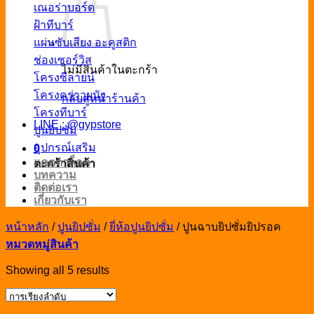
เณอร่าบอร์ด
ฝ้าทีบาร์
แผ่นซับเสียง อะคูสติก
ช่องเซอร์วิส
ไม่มีสินค้าในตะกร้า
โครงซีลายน์
โครงคร่าวผนัง
กลับสู่หน้าร้านค้า
โครงทีบาร์
LINE : @gypstore
ปูนยิปซั่ม
อุปกรณ์เสริม
0
แคตตาล็อค
ตะกร้าสินค้า
บทความ
ติดต่อเรา
เกี่ยวกับเรา
หน้าหลัก
/
ปูนยิปซั่ม
/
ยี่ห้อปูนยิปซั่ม
/
ปูนฉาบยิปซั่มยิปรอค
หมวดหมู่สินค้า
Showing all 5 results