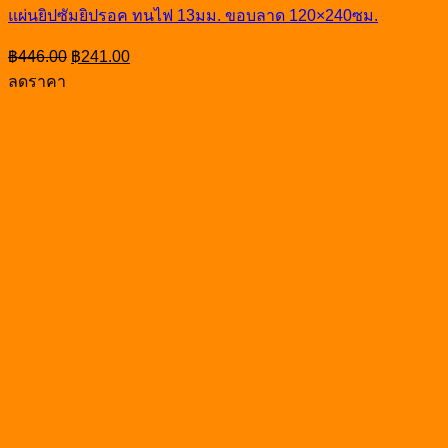
แผ่นยิปซัมยิปรอค ทนไฟ 13มม. ขอบลาด 120×240ซม.
Original
Current
฿
446.00
฿
241.00
price
price
ลดราคา
was:
is:
฿446.00.
฿241.00.