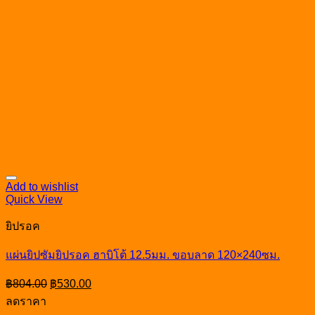
Add to wishlist
Quick View
ยิปรอค
แผ่นยิปซัมยิปรอค ฮาบิโต้ 12.5มม. ขอบลาด 120×240ซม.
Original
Current
฿
804.00
฿
530.00
price
price
ลดราคา
was:
is: