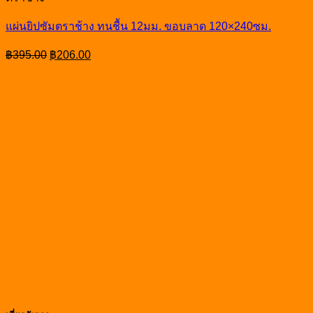
แผ่นยิปซัมตราช้าง ทนชื้น 12มม. ขอบลาด 120×240ซม.
Original
Current
฿
395.00
฿
206.00
price
price
was:
is:
฿395.00.
฿206.00.