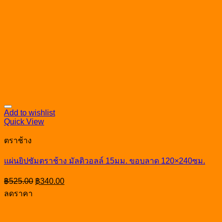
Add to wishlist
Quick View
ตราช้าง
แผ่นยิปซัมตราช้าง มัลติวอลล์ 15มม. ขอบลาด 120×240ซม.
Original
Current
฿
525.00
฿
340.00
price
price
ลดราคา
was:
is:
฿525.00.
฿340.00.