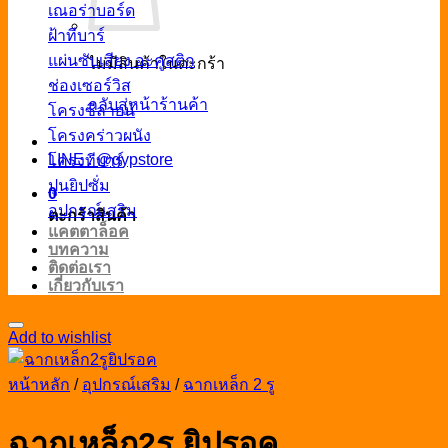
เณอร่าบอร์ด
ฝ้าทีบาร์
แผ่นซับเสียง อะคูสติก
ไม่มีสินค้าในตะกร้า
ช่องเซอร์วิส
กลับสู่หน้าร้านค้า
โครงซีลายน์
โครงคร่าวผนัง
LINE : @gypstore
โครงทีบาร์
ปูนยิปซั่ม
0
อุปกรณ์เสริม
ตะกร้าสินค้า
แคตตาล็อค
บทความ
ติดต่อเรา
เกี่ยวกับเรา
Add to wishlist
หน้าหลัก
/
อุปกรณ์เสริม
/
ฉากเหล็ก 2 รู
ฉากเหล็ก2รู ยิปรอค