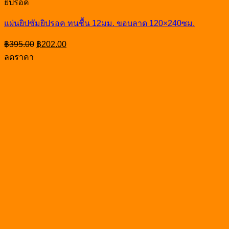
ยิปรอค
แผ่นยิปซัมยิปรอค ทนชื้น 12มม. ขอบลาด 120×240ซม.
Original
Current
฿
395.00
฿
202.00
price
price
ลดราคา
was:
is:
฿395.00.
฿202.00.