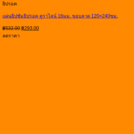
ยิปรอค
แผ่นยิปซัมยิปรอค ดูราไลน์ 16มม. ขอบลาด 120×240ซม.
Original
Current
฿
532.00
฿
293.00
price
price
ลดราคา
was:
is:
฿532.00.
฿293.00.