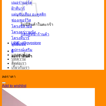
เณอร่าบอร์ด
ฝ้าทีบาร์
แผ่นซับเสียง อะคูสติก
ช่องเซอร์วิส
ไม่มีสินค้าในตะกร้า
โครงซีลายน์
โครงคร่าวผนัง
กลับสู่หน้าร้านค้า
โครงทีบาร์
LINE : @gypstore
ปูนยิปซั่ม
อุปกรณ์เสริม
0
แคตตาล็อค
ตะกร้าสินค้า
บทความ
ติดต่อเรา
เกี่ยวกับเรา
ลดราคา
Add to wishlist