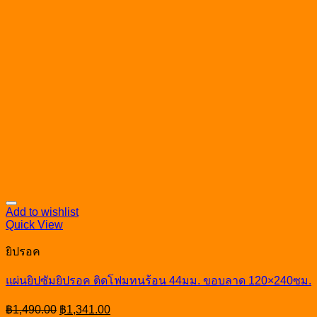
Add to wishlist
Quick View
ยิปรอค
แผ่นยิปซัมยิปรอค ติดโฟมทนร้อน 44มม. ขอบลาด 120×240ซม.
Original
Current
฿
1,490.00
฿
1,341.00