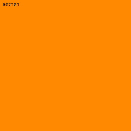
price
price
ลดราคา
was:
is:
฿1,490.00.
฿1,341.00.