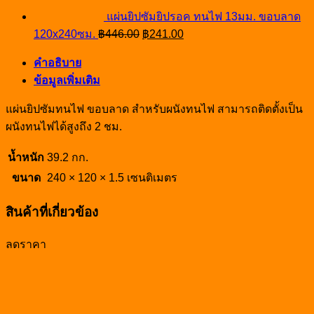
แผ่นยิปซัมยิปรอค ทนไฟ 13มม. ขอบลาด
Original
Current
120x240ซม.
฿
446.00
฿
241.00
price
price
was:
is:
คำอธิบาย
฿446.00.
฿241.00.
ข้อมูลเพิ่มเติม
แผ่นยิปซัมทนไฟ ขอบลาด สำหรับผนังทนไฟ สามารถติดตั้งเป็น
ผนังทนไฟได้สูงถึง 2 ชม.
น้ำหนัก
39.2 กก.
ขนาด
240 × 120 × 1.5 เซนติเมตร
สินค้าที่เกี่ยวข้อง
ลดราคา