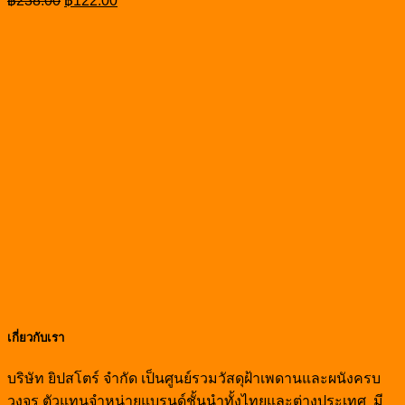
฿
238.00
฿
122.00
price
price
was:
is:
฿238.00.
฿122.00.
เกี่ยวกับเรา
บริษัท ยิปสโตร์ จำกัด เป็นศูนย์รวมวัสดุฝ้าเพดานและผนังครบ
วงจร ตัวแทนจำหน่ายแบรนด์ชั้นนำทั้งไทยและต่างประเทศ มี