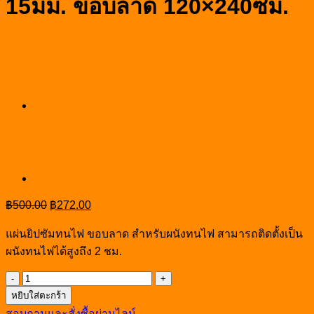
15มม. ขอบลาด 120×240ซม.
Original
Current
฿
500.00
฿
272.00
price
price
was:
is:
แผ่นยิปซัมทนไฟ ขอบลาด สำหรับผนังทนไฟ สามารถติดตั้งเป็น
฿500.00.
฿272.00.
ผนังทนไฟได้สูงถึง 2 ชม.
จำนวน
หยิบใส่ตะกร้า
แผ่น
สอบถามและสั่งซื้อผ่านไลน์