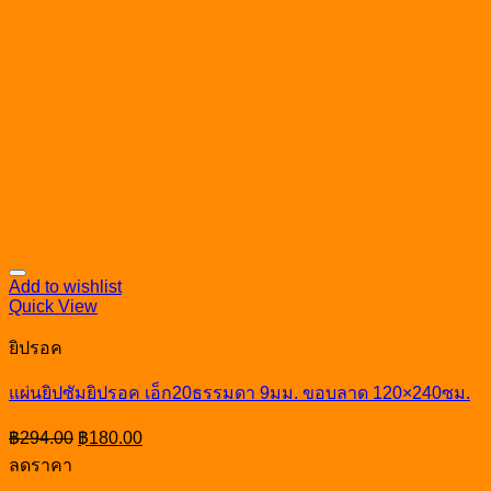
Add to wishlist
Quick View
ยิปรอค
แผ่นยิปซัมยิปรอค เอ็ก20ธรรมดา 9มม. ขอบลาด 120×240ซม.
Original
Current
฿
294.00
฿
180.00
price
price
ลดราคา
was:
is: