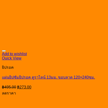
Add to wishlist
Quick View
ยิปรอค
แผ่นยิปซัมยิปรอค ดูราไลน์ 13มม. ขอบลาด 120×240ซม.
Original
Current
฿
495.00
฿
273.00
price
price
ลดราคา
was:
is:
฿495.00.
฿273.00.