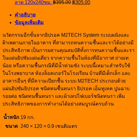
Original
Current
ลาด 120x240ซม.
฿
395.00
฿
305.00
price
price
was:
is:
คำอธิบาย
฿395.00.
฿305.00.
ข้อมูลเพิ่มเติม
นวัตกรรมอีกขั้นจากยิปรอค M2TECH System ระบบผนังและ
ฝ้าเพดานภายในอาคาร ที่สามารถทนความชื้นและราได้อย่างมี
ประสิทธิภาพ เป็นการผสานคุณสมบัติทั้งการทนความชื้นและรา
ในแผ่นยิปซัมแผ่นเดียว จากความชื้นในห้องที่มีอากาศ ถ่ายเท
น้อย หรือความชื้นกรณีที่มีน้ำท่วมขัง ระบบนี้เหมาะสำหรับใช้
ในโรงพยาบาล ห้องล็อคเกอร์ในโรงเรียน บ้านที่มีเด็กเล็ก และ
อาคารอื่นๆ ที่มีความเปียกชื้น ระบบ M2TECH ประกอบด้วย
แผ่นยิปซัมยิปรอค ชนิดทนชื้นทนรา ยิปรอค เอ็มทูเทค ปูนฉาบ
รอยต่อ ชนิดทนชื้นทนรา และผ้าเทปไฟเบอร์ชนิดทนรา เพิ่ม
ประสิทธิภาพของการทำงานได้อย่างสมบูรณ์ครบถ้วน
น้ำหนัก
19 กก.
ขนาด
240 × 120 × 0.9 เซนติเมตร