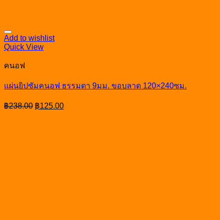
Add to wishlist
Quick View
คนอฟ
แผ่นยิปซัมคนอฟ ธรรมดา 9มม. ขอบลาด 120×240ซม.
Original
Current
฿
238.00
฿
125.00
price
price
was:
is:
฿238.00.
฿125.00.