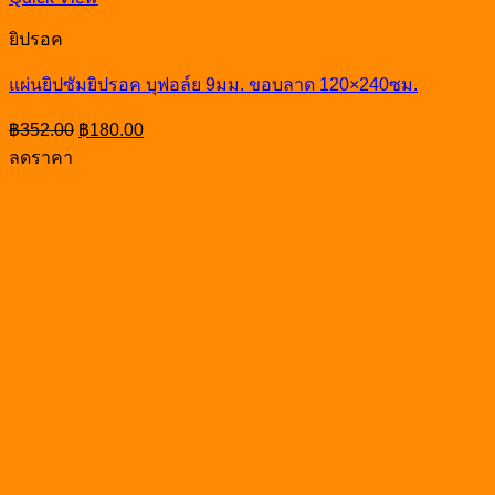
ยิปรอค
แผ่นยิปซัมยิปรอค บุฟอล์ย 9มม. ขอบลาด 120×240ซม.
Original
Current
฿
352.00
฿
180.00
price
price
ลดราคา
was:
is:
฿352.00.
฿180.00.