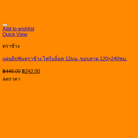
Add to wishlist
Quick View
ตราช้าง
แผ่นยิปซัมตราช้าง ไฟร์บล็อค 12มม. ขอบลาด 120×240ซม.
Original
Current
฿
446.00
฿
242.00
price
price
ลดราคา
was:
is:
฿446.00.
฿242.00.