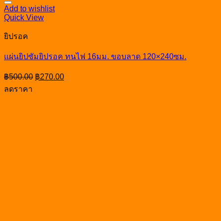
Add to wishlist
Quick View
ยิปรอค
แผ่นยิปซัมยิปรอค ทนไฟ 16มม. ขอบลาด 120×240ซม.
Original
Current
฿
500.00
฿
270.00
price
price
ลดราคา
was:
is:
฿500.00.
฿270.00.