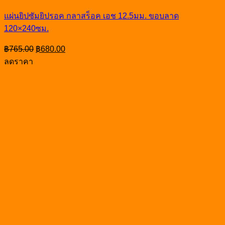
แผ่นยิปซัมยิปรอค กลาสร็อค เอช 12.5มม. ขอบลาด
120×240ซม.
Original
Current
฿
765.00
฿
680.00
price
price
ลดราคา
was:
is:
฿765.00.
฿680.00.