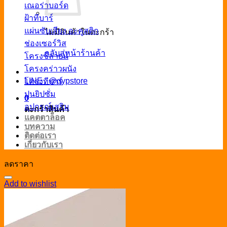
เณอร่าบอร์ด
ฝ้าทีบาร์
แผ่นซับเสียง อะคูสติก
ไม่มีสินค้าในตะกร้า
ช่องเซอร์วิส
กลับสู่หน้าร้านค้า
โครงซีลายน์
โครงคร่าวผนัง
LINE : @gypstore
โครงทีบาร์
ปูนยิปซั่ม
0
อุปกรณ์เสริม
ตะกร้าสินค้า
แคตตาล็อค
บทความ
ติดต่อเรา
เกี่ยวกับเรา
ลดราคา
Add to wishlist