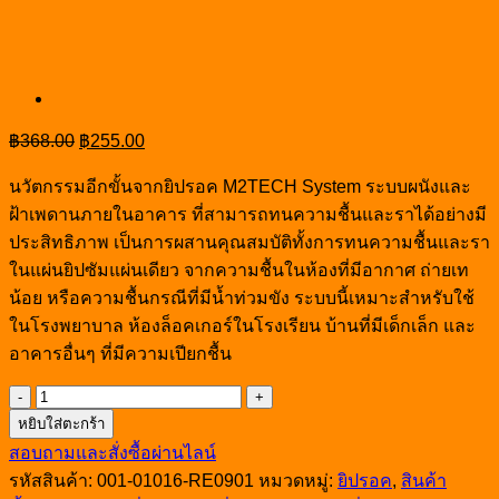
Original
Current
฿
368.00
฿
255.00
price
price
was:
is:
นวัตกรรมอีกขั้นจากยิปรอค M2TECH System ระบบผนังและ
฿368.00.
฿255.00.
ฝ้าเพดานภายในอาคาร ที่สามารถทนความชื้นและราได้อย่างมี
ประสิทธิภาพ เป็นการผสานคุณสมบัติทั้งการทนความชื้นและรา
ในแผ่นยิปซัมแผ่นเดียว จากความชื้นในห้องที่มีอากาศ ถ่ายเท
น้อย หรือความชื้นกรณีที่มีน้ำท่วมขัง ระบบนี้เหมาะสำหรับใช้
ในโรงพยาบาล ห้องล็อคเกอร์ในโรงเรียน บ้านที่มีเด็กเล็ก และ
อาคารอื่นๆ ที่มีความเปียกชื้น
จำนวน
หยิบใส่ตะกร้า
แผ่น
สอบถามและสั่งซื้อผ่านไลน์
ยิปซัม
รหัสสินค้า:
001-01016-RE0901
หมวดหมู่:
ยิปรอค
,
สินค้า
ยิ