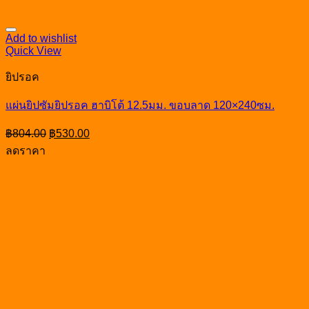
Add to wishlist
Quick View
ยิปรอค
แผ่นยิปซัมยิปรอค ฮาบิโต้ 12.5มม. ขอบลาด 120×240ซม.
Original
Current
฿
804.00
฿
530.00
price
price
ลดราคา
was:
is:
฿804.00.
฿530.00.