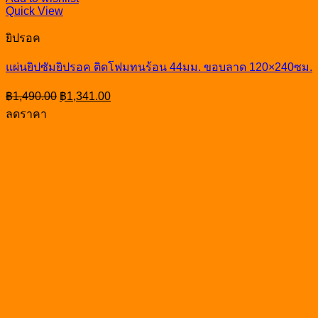
Quick View
ยิปรอค
แผ่นยิปซัมยิปรอค ติดโฟมทนร้อน 44มม. ขอบลาด 120×240ซม.
Original
Current
฿
1,490.00
฿
1,341.00
price
price
ลดราคา
was:
is:
฿1,490.00.
฿1,341.00.