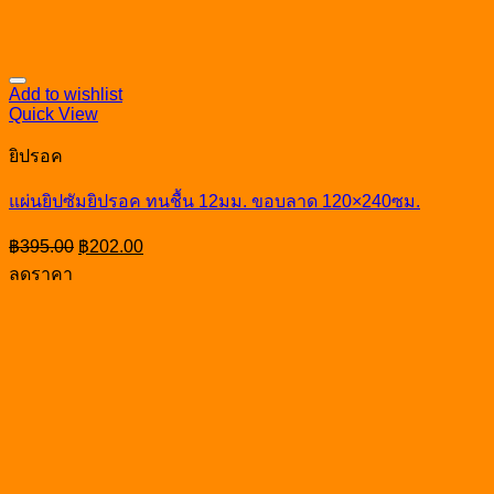
Add to wishlist
Quick View
ยิปรอค
แผ่นยิปซัมยิปรอค ทนชื้น 12มม. ขอบลาด 120×240ซม.
Original
Current
฿
395.00
฿
202.00
price
price
ลดราคา
was:
is:
฿395.00.
฿202.00.