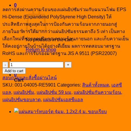
price
price
0
was:
is:
ลดการส่งผ่านความร้อนของแผ่นยิปซัมร่วมกับฉนวนโฟม EPS
฿1,990.00.
฿1,700.00.
Hi-Dense (Expandend PolyStyrene High Density) ให้
ประสิทธิภาพสูงสุดในการป้องกันความร้อนจากภายนอกสู่
ภายในอาคารได้มากกว่าแผ่นยิปซัมธรรมดาถึง 5 เท่า เป็นทาง
เลือกใหม่ที่ช่วยลดปริมาณความร้อนภายนอก และเก็บความเย็น
No products in the cart.
ให้คงอยู่ภายในบ้านได้อย่างดีเยี่ยม ผลการทดสอบมาตรฐาน
Return to shop
RoHS เเละการรับรองมาตรฐาน JIS A 9511 (PSR22007)
LINE : @gypstore
แผ่น
Add to cart
ยิปซัม
0
สอบถามและสั่งซื้อผ่านไลน์
เอส
Cart
SKU:
001-04005-RE5901
Categories:
สินค้าทั้งหมด
,
เอสซี
ซี
แอล
,
แผ่นยิปซั่ม
,
แผ่นยิปซั่ม 59 มม
,
แผ่นยิปซั่มกันความร้อน
,
แอล
แผ่นยิปซั่มขอบลาด
,
แผ่นยิปซั่มเอสซีแอล
ติด
โฟม
59มม.
ขอบ
ลาด