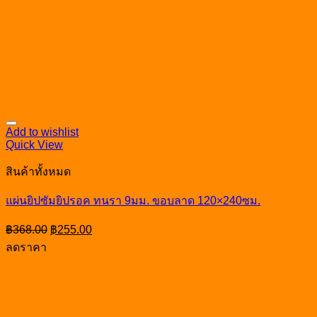
Add to wishlist
Quick View
สินค้าทั้งหมด
แผ่นยิปซัมยิปรอค ทนรา 9มม. ขอบลาด 120×240ซม.
Original
Current
฿
368.00
฿
255.00
price
price
ลดราคา
was:
is:
฿368.00.
฿255.00.