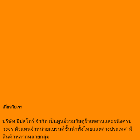
was:
is:
฿268.00.
฿137.00.
เกี่ยวกับเรา
บริษัท ยิปสโตร์ จำกัด เป็นศูนย์รวมวัสดุฝ้าเพดานและผนังครบ
วงจร ตัวแทนจำหน่ายแบรนด์ชั้นนำทั้งไทยและต่างประเทศ มี
สินค้าหลากหลายกลุ่ม