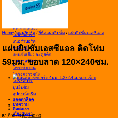
ยิปซั่ม
สมาร์ทบอร์ด
วีว่าบอร์ด
ฉนวนกันความร้อน
ฉนวนกันเสียง
Home
/
แผ่นยิปซั่ม
/
ยี่ห้อแผ่นยิปซั่ม
/
แผ่นยิปซั่มเอสซีแอล
ไม้ฝาเฌอร่า
เณอร่าบอร์ด
แผ่นยิปซัมเอสซีแอล ติดโฟม
ฝ้าทีบาร์
แผ่นซับเสียง อะคูสติก
59มม. ขอบลาด 120×240ซม.
ช่องเซอร์วิส
โครงซีลายน์
โครงคร่าวผนัง
โครงทีบาร์
ปูนยิปซั่ม
อุปกรณ์เสริม
แคตตาล็อค
บทความ
ติดต่อเรา
เกี่ยวกับเรา
Original
Current
฿
1,990.00
฿
1,700.00