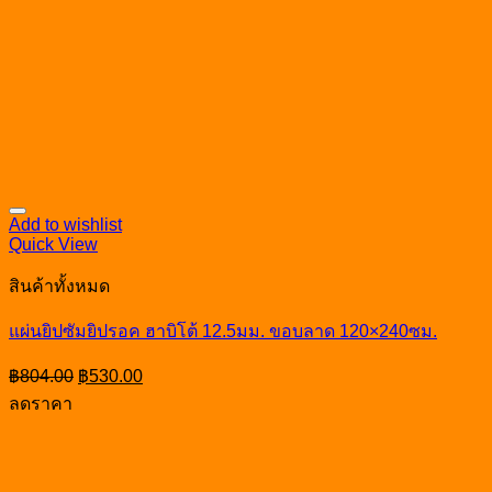
Add to wishlist
Quick View
สินค้าทั้งหมด
แผ่นยิปซัมยิปรอค ฮาบิโต้ 12.5มม. ขอบลาด 120×240ซม.
Original
Current
฿
804.00
฿
530.00
price
price
ลดราคา
was:
is:
฿804.00.
฿530.00.