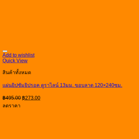
Add to wishlist
Quick View
สินค้าทั้งหมด
แผ่นยิปซัมยิปรอค ดูราไลน์ 13มม. ขอบลาด 120×240ซม.
Original
Current
฿
495.00
฿
273.00
price
price
ลดราคา
was:
is:
฿495.00.
฿273.00.