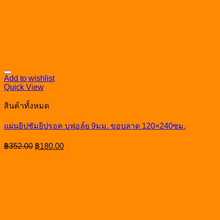
Add to wishlist
Quick View
สินค้าทั้งหมด
แผ่นยิปซัมยิปรอค บุฟอล์ย 9มม. ขอบลาด 120×240ซม.
Original
Current
฿
352.00
฿
180.00
price
price
was:
is:
฿352.00.
฿180.00.