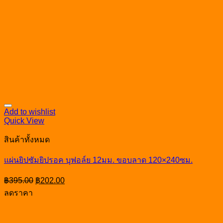
Add to wishlist
Quick View
สินค้าทั้งหมด
แผ่นยิปซัมยิปรอค บุฟอล์ย 12มม. ขอบลาด 120×240ซม.
Original
Current
฿
395.00
฿
202.00
price
price
ลดราคา
was:
is:
฿395.00.
฿202.00.