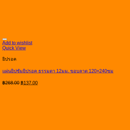
Add to wishlist
Quick View
ยิปรอค
แผ่นยิปซัมยิปรอค ธรรมดา 12มม. ขอบลาด 120×240ซม
Original
Current
฿
268.00
฿
137.00
price
price
was:
is:
฿268.00.
฿137.00.