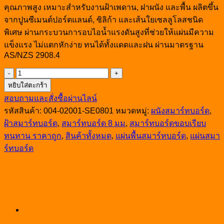
คุณภาพสูง เหมาะสำหรับงานฝ้าเพดาน, ฝาผนัง และพื้น ผลิตขึ้น
จากปูนซีเมนต์ปอร์ตแลนด์, ซิลิก้า และเส้นใยเซลลูโลสชนิด
พิเศษ ผ่านกระบวนการอบไอน้ำแรงดันสูงที่ช่วยให้แผ่นมีความ
แข็งแรง ไม่แตกหักง่าย ทนได้ทั้งแดดและฝน ผ่านมาตรฐาน
AS/NZS 2908.4
จำนวน
หยิบใส่ตะกร้า
แผ่น
สอบถามและสั่งซื้อผ่านไลน์
สมา
รหัสสินค้า:
004-02001-SE0801
หมวดหมู่:
ผนังสมาร์ทบอร์ด
,
ร์
ฝ้าสมาร์ทบอร์ด
,
สมาร์ทบอร์ด 8 มม
,
สมาร์ทบอร์ดขอบเรียบ
ทบ
ทนทาน ราคาถูก
,
สินค้าทั้งหมด
,
แผ่นพื้นสมาร์ทบอร์ด
,
แผ่นสมา
อร์ด
ร์ทบอร์ด
8มม.
1.2x2.4
ม.ขอบ
เรียบ
ชิ้น