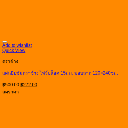
Add to wishlist
Quick View
ตราช้าง
แผ่นยิปซัมตราช้าง ไฟร์บล็อค 15มม. ขอบลาด 120×240ซม.
Original
Current
฿
500.00
฿
272.00
price
price
ลดราคา
was:
is:
฿500.00.
฿272.00.