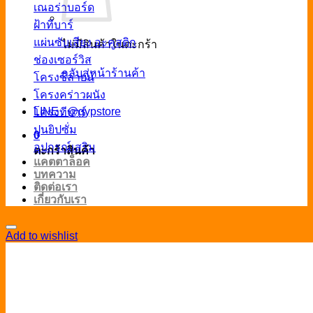
เณอร่าบอร์ด
ฝ้าทีบาร์
แผ่นซับเสียง อะคูสติก
ไม่มีสินค้าในตะกร้า
ช่องเซอร์วิส
กลับสู่หน้าร้านค้า
โครงซีลายน์
โครงคร่าวผนัง
LINE : @gypstore
โครงทีบาร์
ปูนยิปซั่ม
0
อุปกรณ์เสริม
ตะกร้าสินค้า
แคตตาล็อค
บทความ
ติดต่อเรา
เกี่ยวกับเรา
Add to wishlist