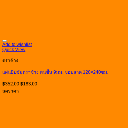
Add to wishlist
Quick View
ตราช้าง
แผ่นยิปซัมตราช้าง ทนชื้น 9มม. ขอบลาด 120×240ซม.
Original
Current
฿
352.00
฿
183.00
price
price
ลดราคา
was:
is:
฿352.00.
฿183.00.