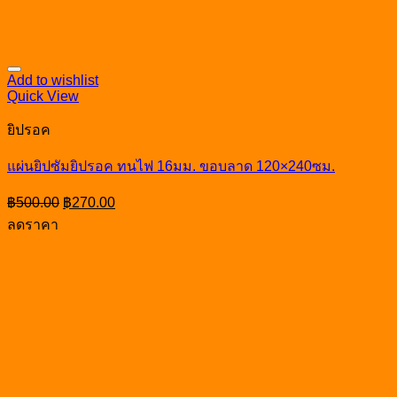
Add to wishlist
Quick View
ยิปรอค
แผ่นยิปซัมยิปรอค ทนไฟ 16มม. ขอบลาด 120×240ซม.
Original
Current
฿
500.00
฿
270.00
price
price
ลดราคา
was:
is:
฿500.00.
฿270.00.