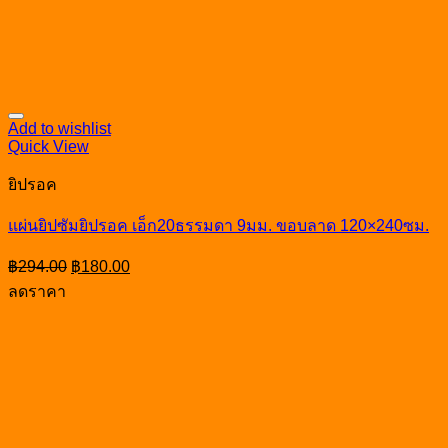
Add to wishlist
Quick View
ยิปรอค
แผ่นยิปซัมยิปรอค เอ็ก20ธรรมดา 9มม. ขอบลาด 120×240ซม.
Original
Current
฿
294.00
฿
180.00
price
price
ลดราคา
was:
is:
฿294.00.
฿180.00.