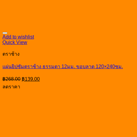
Add to wishlist
Quick View
ตราช้าง
แผ่นยิปซัมตราช้าง ธรรมดา 12มม. ขอบลาด 120×240ซม.
Original
Current
฿
268.00
฿
139.00
price
price
ลดราคา
was:
is:
฿268.00.
฿139.00.