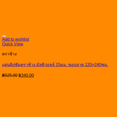
Add to wishlist
Quick View
ตราช้าง
แผ่นยิปซัมตราช้าง มัลติวอลล์ 15มม. ขอบลาด 120×240ซม.
Original
Current
฿
525.00
฿
340.00
price
price
was:
is:
฿525.00.
฿340.00.