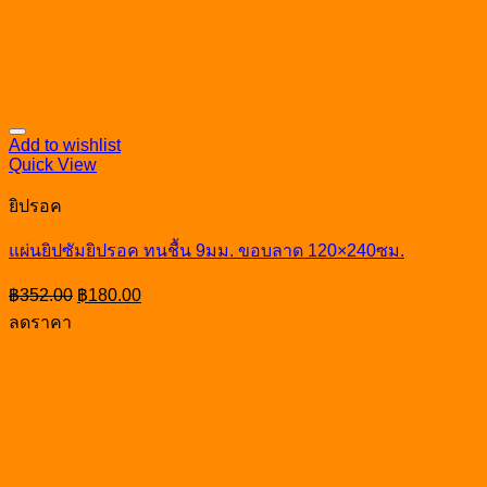
Add to wishlist
Quick View
ยิปรอค
แผ่นยิปซัมยิปรอค ทนชื้น 9มม. ขอบลาด 120×240ซม.
Original
Current
฿
352.00
฿
180.00
price
price
ลดราคา
was:
is:
฿352.00.
฿180.00.