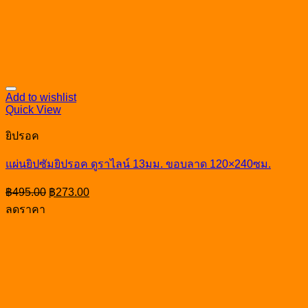
Add to wishlist
Quick View
ยิปรอค
แผ่นยิปซัมยิปรอค ดูราไลน์ 13มม. ขอบลาด 120×240ซม.
Original
Current
฿
495.00
฿
273.00
price
price
ลดราคา
was:
is:
฿495.00.
฿273.00.