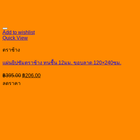
Add to wishlist
Quick View
ตราช้าง
แผ่นยิปซัมตราช้าง ทนชื้น 12มม. ขอบลาด 120×240ซม.
Original
Current
฿
395.00
฿
206.00
price
price
ลดราคา
was:
is:
฿395.00.
฿206.00.