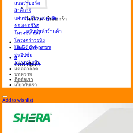
เณอร่าบอร์ด
ฝ้าทีบาร์
แผ่นซับเสียง อะคูสติก
ไม่มีสินค้าในตะกร้า
ช่องเซอร์วิส
กลับสู่หน้าร้านค้า
โครงซีลายน์
โครงคร่าวผนัง
LINE : @gypstore
โครงทีบาร์
ปูนยิปซั่ม
0
อุปกรณ์เสริม
ตะกร้าสินค้า
แคตตาล็อค
บทความ
ติดต่อเรา
เกี่ยวกับเรา
Add to wishlist