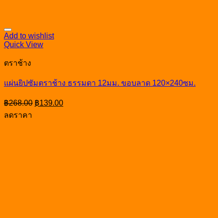
Add to wishlist
Quick View
ตราช้าง
แผ่นยิปซัมตราช้าง ธรรมดา 12มม. ขอบลาด 120×240ซม.
Original
Current
฿
268.00
฿
139.00
price
price
ลดราคา
was:
is:
฿268.00.
฿139.00.