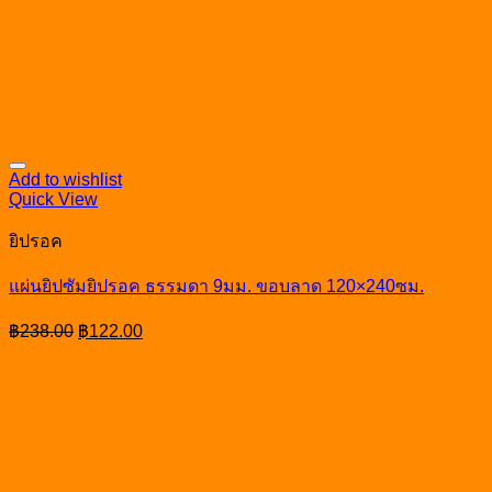
Add to wishlist
Quick View
ยิปรอค
แผ่นยิปซัมยิปรอค ธรรมดา 9มม. ขอบลาด 120×240ซม.
Original
Current
฿
238.00
฿
122.00
price
price
was:
is:
฿238.00.
฿122.00.