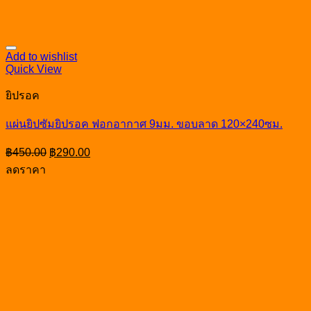
Add to wishlist
Quick View
ยิปรอค
แผ่นยิปซัมยิปรอค ฟอกอากาศ 9มม. ขอบลาด 120×240ซม.
Original
Current
฿
450.00
฿
290.00
price
price
ลดราคา
was:
is:
฿450.00.
฿290.00.