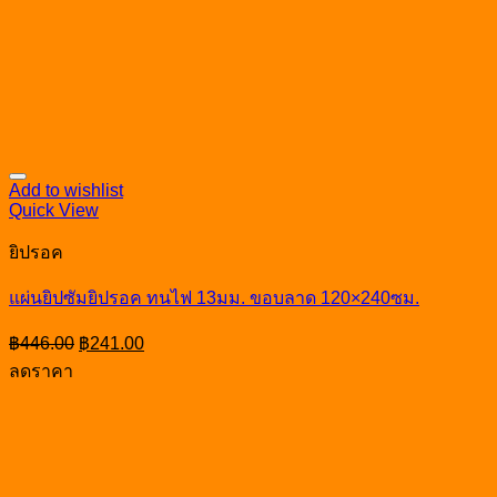
Add to wishlist
Quick View
ยิปรอค
แผ่นยิปซัมยิปรอค ทนไฟ 13มม. ขอบลาด 120×240ซม.
Original
Current
฿
446.00
฿
241.00
price
price
ลดราคา
was:
is:
฿446.00.
฿241.00.