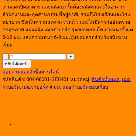
งานแผ่นปิดอาคาร และผนังเบากั้นห้องผนังตกแต่งในอาคาร
สำนักงานและอุตสาหกรรมที่อยู่อาศัย รวมถึงโรงเรียนและโรง
พยาบาล ซึ่งเน้นความสะดวก รวดเร็ว และไม่มีสารก่ออันตราย
ต่อสุขภาพ แผ่นผนัง เฌอร่าบอร์ด รุ่นขอบตรง มีความหนาตั้งแต่
6-12 มม. และความหนา 6-8 มม.รุ่นขอบลาดสำหรับผนังฉาบ
เรียบ
จำนวน
หยิบใส่ตะกร้า
แผ่น
สอบถามและสั่งซื้อผ่านไลน์
เฌอ
รหัสสินค้า:
004-06001-SE0401
หมวดหมู่:
สินค้าทั้งหมด
,
เฌอ
ร่า
ร่าบอร์ด
,
เฌอร่าบอร์ด 4 มม
,
เฌอร่าบอร์ดขอบเรียบ
บอร์ด
4มม.
1.2x2.4
ม.ขอบ
เรียบ
ชิ้น