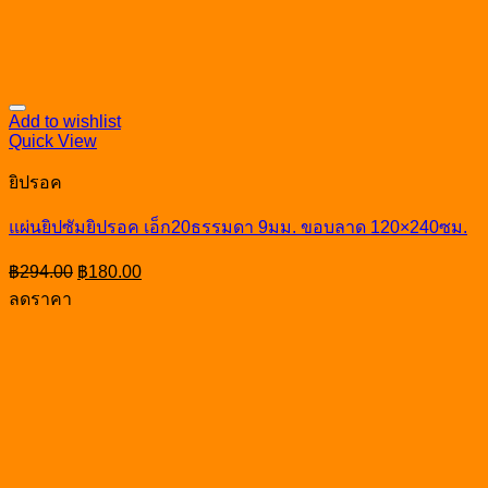
Add to wishlist
Quick View
ยิปรอค
แผ่นยิปซัมยิปรอค เอ็ก20ธรรมดา 9มม. ขอบลาด 120×240ซม.
Original
Current
฿
294.00
฿
180.00
price
price
ลดราคา
was:
is:
฿294.00.
฿180.00.