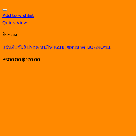
Add to wishlist
Quick View
ยิปรอค
แผ่นยิปซัมยิปรอค ทนไฟ 16มม. ขอบลาด 120×240ซม.
Original
Current
฿
500.00
฿
270.00
price
price
was:
is:
฿500.00.
฿270.00.