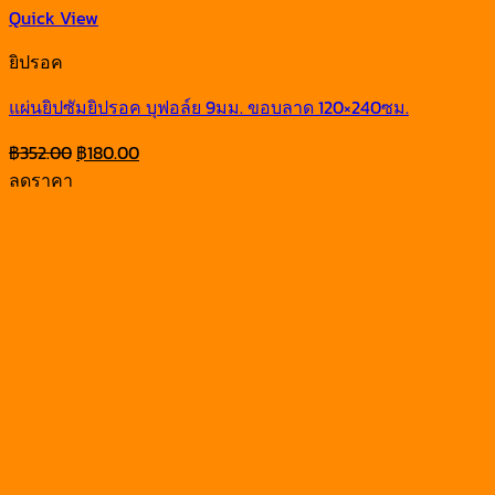
Quick View
ยิปรอค
แผ่นยิปซัมยิปรอค บุฟอล์ย 9มม. ขอบลาด 120×240ซม.
Original
Current
฿
352.00
฿
180.00
price
price
ลดราคา
was:
is:
฿352.00.
฿180.00.