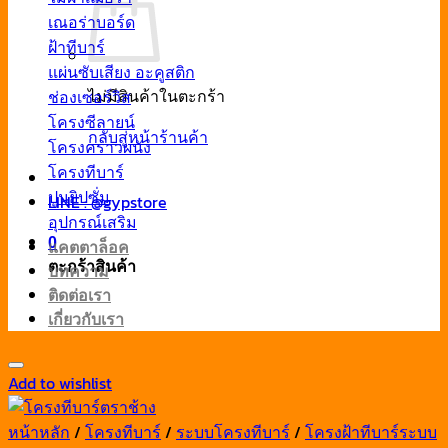
เณอร่าบอร์ด
ฝ้าทีบาร์
แผ่นซับเสียง อะคูสติก
ไม่มีสินค้าในตะกร้า
ช่องเซอร์วิส
โครงซีลายน์
กลับสู่หน้าร้านค้า
โครงคร่าวผนัง
โครงทีบาร์
ปูนยิปซั่ม
LINE : @gypstore
อุปกรณ์เสริม
0
แคตตาล็อค
ตะกร้าสินค้า
บทความ
ติดต่อเรา
เกี่ยวกับเรา
Add to wishlist
หน้าหลัก
/
โครงทีบาร์
/
ระบบโครงทีบาร์
/
โครงฝ้าทีบาร์ระบบ