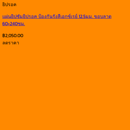
ยิปรอค
แผ่นยิปซัมยิปรอค ป้องกันรังสีเอกซ์เรย์ 12.5มม. ขอบลาด
60×240ซม.
฿
2,050.00
ลดราคา