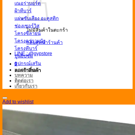
เณอร่าบอร์ด
ฝ้าทีบาร์
แผ่นซับเสียง อะคูสติก
ช่องเซอร์วิส
ไม่มีสินค้าในตะกร้า
โครงซีลายน์
โครงคร่าวผนัง
กลับสู่หน้าร้านค้า
โครงทีบาร์
LINE : @gypstore
ปูนยิปซั่ม
อุปกรณ์เสริม
0
แคตตาล็อค
ตะกร้าสินค้า
บทความ
ติดต่อเรา
เกี่ยวกับเรา
Add to wishlist