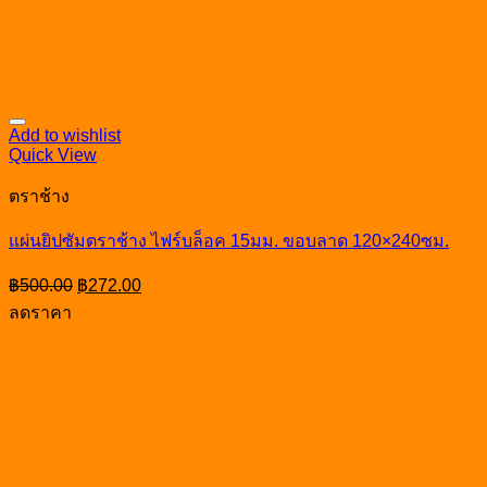
Add to wishlist
Quick View
ตราช้าง
แผ่นยิปซัมตราช้าง ไฟร์บล็อค 15มม. ขอบลาด 120×240ซม.
Original
Current
฿
500.00
฿
272.00
price
price
ลดราคา
was:
is:
฿500.00.
฿272.00.