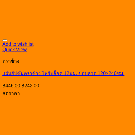
Add to wishlist
Quick View
ตราช้าง
แผ่นยิปซัมตราช้าง ไฟร์บล็อค 12มม. ขอบลาด 120×240ซม.
Original
Current
฿
446.00
฿
242.00
price
price
ลดราคา
was:
is:
฿446.00.
฿242.00.