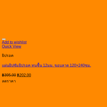
Add to wishlist
Quick View
ยิปรอค
แผ่นยิปซัมยิปรอค ทนชื้น 12มม. ขอบลาด 120×240ซม.
Original
Current
฿
395.00
฿
202.00
price
price
ลดราคา
was:
is:
฿395.00.
฿202.00.