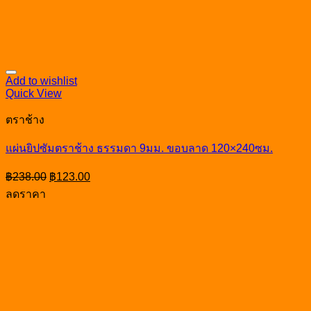
Add to wishlist
Quick View
ตราช้าง
แผ่นยิปซัมตราช้าง ธรรมดา 9มม. ขอบลาด 120×240ซม.
Original
Current
฿
238.00
฿
123.00
price
price
ลดราคา
was:
is:
฿238.00.
฿123.00.