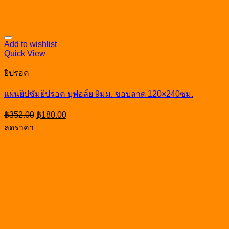
Add to wishlist
Quick View
ยิปรอค
แผ่นยิปซัมยิปรอค บุฟอล์ย 9มม. ขอบลาด 120×240ซม.
Original
Current
฿
352.00
฿
180.00
price
price
ลดราคา
was:
is:
฿352.00.
฿180.00.