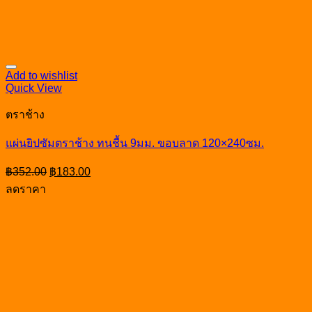
Add to wishlist
Quick View
ตราช้าง
แผ่นยิปซัมตราช้าง ทนชื้น 9มม. ขอบลาด 120×240ซม.
Original
Current
฿
352.00
฿
183.00
price
price
ลดราคา
was:
is:
฿352.00.
฿183.00.