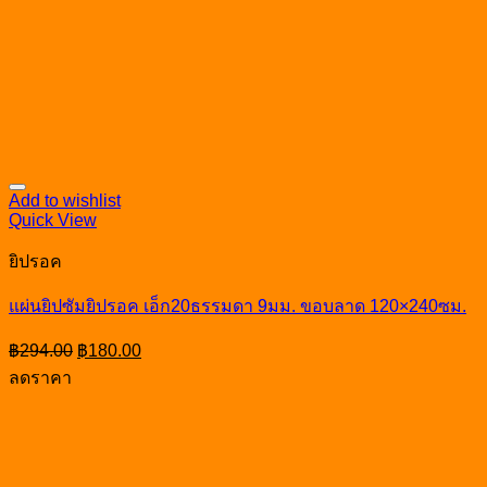
Add to wishlist
Quick View
ยิปรอค
แผ่นยิปซัมยิปรอค เอ็ก20ธรรมดา 9มม. ขอบลาด 120×240ซม.
Original
Current
฿
294.00
฿
180.00
price
price
ลดราคา
was:
is:
฿294.00.
฿180.00.