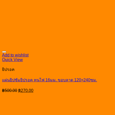
Add to wishlist
Quick View
ยิปรอค
แผ่นยิปซัมยิปรอค ทนไฟ 16มม. ขอบลาด 120×240ซม.
Original
Current
฿
500.00
฿
270.00
price
price
was:
is:
฿500.00.
฿270.00.