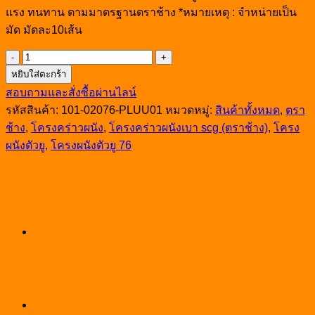
แรง ทนทาน ตามมาตรฐานตราช้าง *หมายเหตุ : จำหน่ายเป็น
มัด มัดละ10เส้น
จำนวน
หยิบใส่ตะกร้า
โครง
สอบถามและสั่งซื้อผ่านไลน์
ผนัง
รหัสสินค้า:
101-02076-PLUU01
หมวดหมู่:
สินค้าทั้งหมด
,
ตรา
ช้าง
PlusU76
ช้าง
,
โครงคร่าวผนัง
,
โครงคร่าวผนังเบา scg (ตราช้าง)
,
โครง
0.4มม.
ผนังตัวยู
,
โครงผนังตัวยู 76
3ม.
ชิ้น