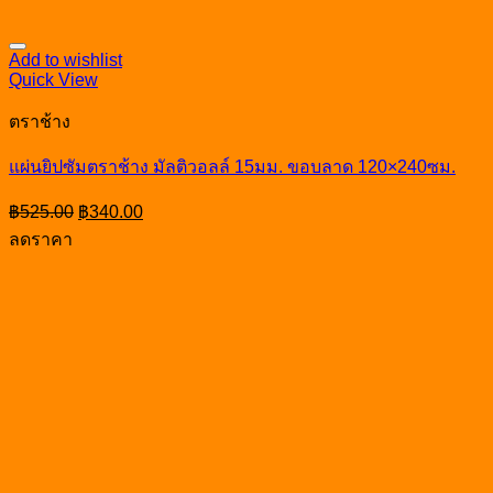
Add to wishlist
Quick View
ตราช้าง
แผ่นยิปซัมตราช้าง มัลติวอลล์ 15มม. ขอบลาด 120×240ซม.
Original
Current
฿
525.00
฿
340.00
price
price
ลดราคา
was:
is:
฿525.00.
฿340.00.