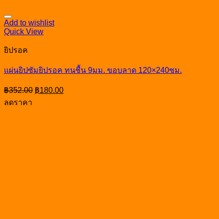
Add to wishlist
Quick View
ยิปรอค
แผ่นยิปซัมยิปรอค ทนชื้น 9มม. ขอบลาด 120×240ซม.
Original
Current
฿
352.00
฿
180.00
price
price
ลดราคา
was:
is:
฿352.00.
฿180.00.