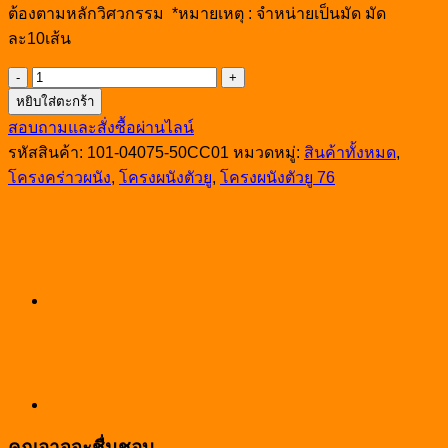
ต้องตามหลักวิศวกรรม *หมายเหตุ : จำหน่ายเป็นมัด มัด
ละ10เส้น
จำนวน
หยิบใส่ตะกร้า
โครง
สอบถามและสั่งซื้อผ่านไลน์
ผนัง
U76
รหัสสินค้า:
101-04075-50CC01
หมวดหมู่:
สินค้าทั้งหมด
,
0.5มม.
โครงคร่าวผนัง
,
โครงผนังตัวยู
,
โครงผนังตัวยู 76
ยาว3ม
ชิ้น
คุณอาจจะชื่นชอบ…