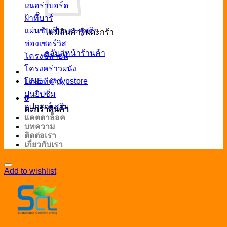
เณอร่าบอร์ด
ฝ้าทีบาร์
แผ่นซับเสียง อะคูสติก
ไม่มีสินค้าในตะกร้า
ช่องเซอร์วิส
กลับสู่หน้าร้านค้า
โครงซีลายน์
โครงคร่าวผนัง
LINE : @gypstore
โครงทีบาร์
ปูนยิปซั่ม
0
อุปกรณ์เสริม
ตะกร้าสินค้า
แคตตาล็อค
บทความ
ติดต่อเรา
เกี่ยวกับเรา
Add to wishlist