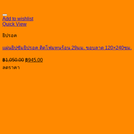
Add to wishlist
Quick View
ยิปรอค
แผ่นยิปซัมยิปรอค ติดโฟมทนร้อน 29มม. ขอบลาด 120×240ซม.
Original
Current
฿
1,050.00
฿
945.00
price
price
ลดราคา
was:
is:
฿1,050.00.
฿945.00.