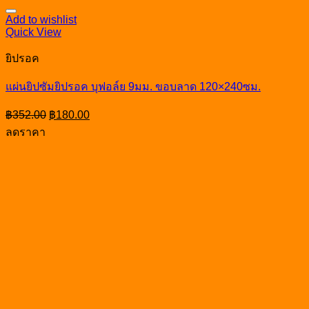
Add to wishlist
Quick View
ยิปรอค
แผ่นยิปซัมยิปรอค บุฟอล์ย 9มม. ขอบลาด 120×240ซม.
Original
Current
฿
352.00
฿
180.00
price
price
ลดราคา
was:
is:
฿352.00.
฿180.00.