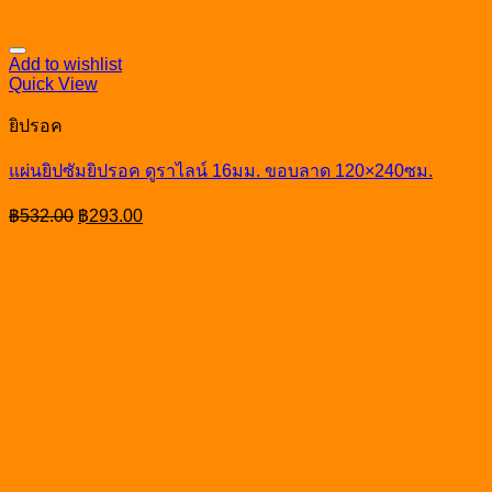
Add to wishlist
Quick View
ยิปรอค
แผ่นยิปซัมยิปรอค ดูราไลน์ 16มม. ขอบลาด 120×240ซม.
Original
Current
฿
532.00
฿
293.00
price
price
was:
is:
฿532.00.
฿293.00.