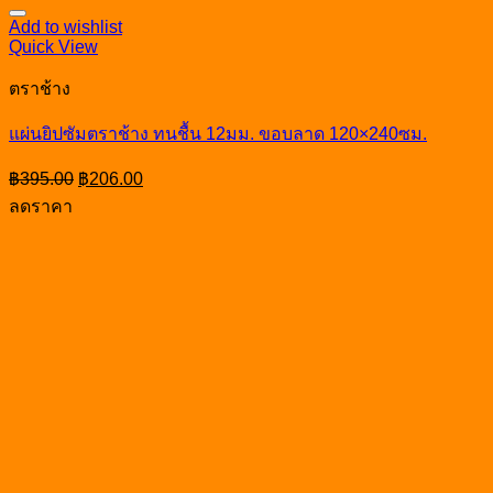
Add to wishlist
Quick View
ตราช้าง
แผ่นยิปซัมตราช้าง ทนชื้น 12มม. ขอบลาด 120×240ซม.
Original
Current
฿
395.00
฿
206.00
price
price
ลดราคา
was:
is:
฿395.00.
฿206.00.