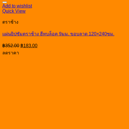
Add to wishlist
Quick View
ตราช้าง
แผ่นยิปซัมตราช้าง ฮีทบล็อค 9มม. ขอบลาด 120×240ซม.
Original
Current
฿
352.00
฿
183.00
price
price
ลดราคา
was:
is:
฿352.00.
฿183.00.