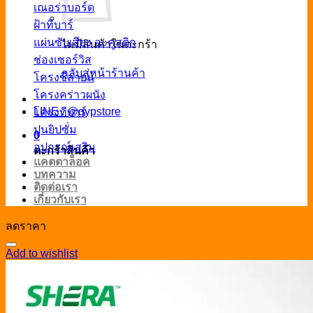
เณอร่าบอร์ด
ฝ้าทีบาร์
แผ่นซับเสียง อะคูสติก
ไม่มีสินค้าในตะกร้า
ช่องเซอร์วิส
กลับสู่หน้าร้านค้า
โครงซีลายน์
โครงคร่าวผนัง
LINE : @gypstore
โครงทีบาร์
ปูนยิปซั่ม
0
อุปกรณ์เสริม
ตะกร้าสินค้า
แคตตาล็อค
บทความ
ติดต่อเรา
เกี่ยวกับเรา
ลดราคา
Add to wishlist