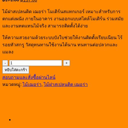
price
price
was:
is:
ไม้ฝาสเปลนดิด เฌอร่า โมเดิร์นสแทกเกอร์ เหมาะสําหรับการ
฿171.00.
฿137.00.
ตกแต่งผนัง ภายในอาคาร งานออกแบบสไตล์โมเดิร์น ร่วมสมัย
และงานทดแทนไม้จริง สามารถติดตั้งได้ง่าย
ให้ความสวยงามด้วยระบบบังใบช่วยให้งานติดตั้งเรียบเนียน ไร้
รอยหัวสกรู วัสดุทนทานใช้งานได้นาน ทนทานต่อปลวกและ
แมลง
จำนวน
หยิบใส่ตะกร้า
ไม้
สอบถามและสั่งซื้อผ่านไลน์
ฝา
หมวดหมู่:
ไม้เฌอร่า
,
ไม้ฝาสเปลนดิด เฌอร่า
ส
เปล
นดิด
เฌอ
ร่า
รุ่น
โม