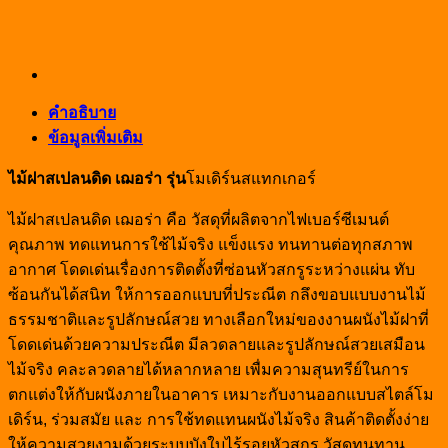
เดิร์นสแทก
เกอร์
ผิว
เรียบ
คำอธิบาย
สี
ข้อมูลเพิ่มเติม
ธรรมชาติ
1x15x300ซม.
ไม้ฝาสเปลนดิด เฌอร่า รุ่น
โมเดิร์นสแทกเกอร์
ชิ้น
ไม้ฝาสเปลนดิด เฌอร่า คือ วัสดุที่ผลิตจากไฟเบอร์ซีเมนต์
คุณภาพ ทดแทนการใช้ไม้จริง แข็งแรง ทนทานต่อทุกสภาพ
อากาศ โดดเด่นเรื่องการติดตั้งที่ซ่อนหัวสกรูระหว่างแผ่น ทับ
ซ้อนกันได้สนิท ให้การออกแบบที่ประณีต กลึงขอบแบบงานไม้
ธรรมชาติและรูปลักษณ์สวย ทางเลือกใหม่ของงานผนังไม้ฝาที่
โดดเด่นด้วยความประณีต มีลวดลายและรูปลักษณ์สวยเสมือน
ไม้จริง คละลวดลายได้หลากหลาย เพื่มความสุนทรีย์ในการ
ตกแต่งให้กับผนังภายในอาคาร เหมาะกับงานออกแบบสไตล์โม
เดิร์น
,
ร่วมสมัย และ การใช้ทดแทนผนังไม้จริง สินค้าติดตั้งง่าย
ให้ความสวยงามด้วยระบบบังใบไร้รอยหัวสกรู วัสดุทนทาน