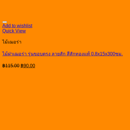
Add to wishlist
Quick View
ไม้เฌอร่า
ไม้ฝาเฌอร่า รุ่นขอบตรง ลายสัก สีสักทองแท้ 0.8x15x300ซม.
Original
Current
฿
115.00
฿
90.00
price
price
was:
is:
฿115.00.
฿90.00.