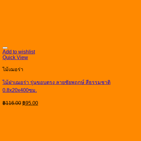
Add to wishlist
Quick View
ไม้เฌอร่า
ไม้ฝาเฌอร่า รุ่นขอบตรง ลายชัยพฤกษ์ สีธรรมชาติ
0.8x20x400ซม.
Original
Current
฿
116.00
฿
95.00
price
price
was:
is:
฿116.00.
฿95.00.