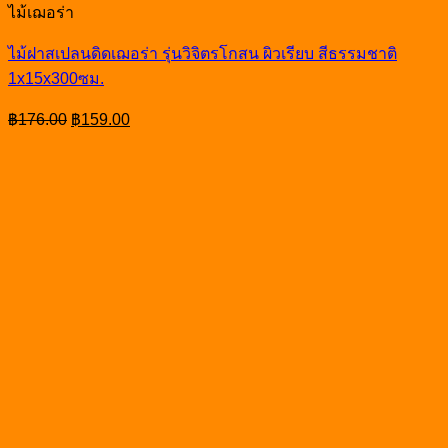
ไม้เฌอร่า
ไม้ฝาสเปลนดิดเฌอร่า รุ่นวิจิตรโกสน ผิวเรียบ สีธรรมชาติ
1x15x300ซม.
Original
Current
฿
176.00
฿
159.00
price
price
was:
is:
฿176.00.
฿159.00.