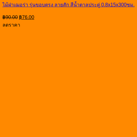
ไม้ฝาเฌอร่า รุ่นขอบตรง ลายสัก สีน้ำตาลประดู่ 0.8x15x300ซม.
Original
Current
฿
90.00
฿
76.00
price
price
ลดราคา
was:
is:
฿90.00.
฿76.00.