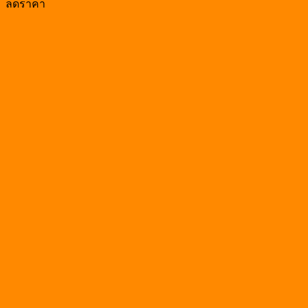
ลดราคา
was:
is:
฿87.00.
฿71.00.