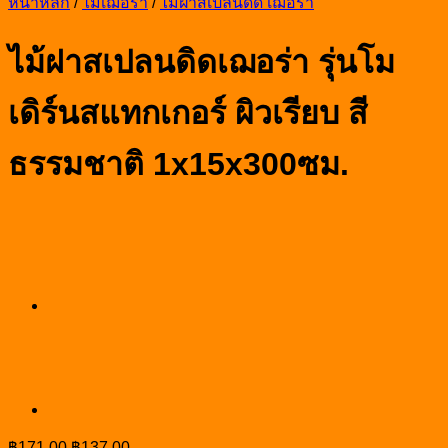
หน้าหลัก
/
ไม้เฌอร่า
/
ไม้ฝาสเปลนดิด เฌอร่า
ไม้ฝาสเปลนดิดเฌอร่า รุ่นโม
เดิร์นสแทกเกอร์ ผิวเรียบ สี
ธรรมชาติ 1x15x300ซม.
Original
Current
฿
171.00
฿
137.00