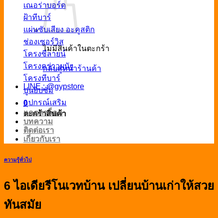
เณอร่าบอร์ด
ฝ้าทีบาร์
แผ่นซับเสียง อะคูสติก
ช่องเซอร์วิส
ไม่มีสินค้าในตะกร้า
โครงซีลายน์
โครงคร่าวผนัง
กลับสู่หน้าร้านค้า
โครงทีบาร์
LINE : @gypstore
ปูนยิปซั่ม
อุปกรณ์เสริม
0
แคตตาล็อค
ตะกร้าสินค้า
บทความ
ติดต่อเรา
เกี่ยวกับเรา
ความรู้ทั่วไป
6 ไอเดียรีโนเวทบ้าน เปลี่ยนบ้านเก่าให้สวย
ทันสมัย