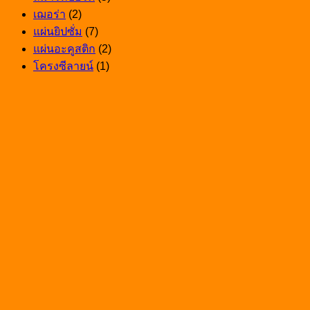
ร้อน
เฌอร่า
(2)
ให้
แผ่นยิปซั่ม
(7)
น่า
แผ่นอะคูสติก
(2)
อยู่
โครงซีลายน์
(1)
ขึ้น