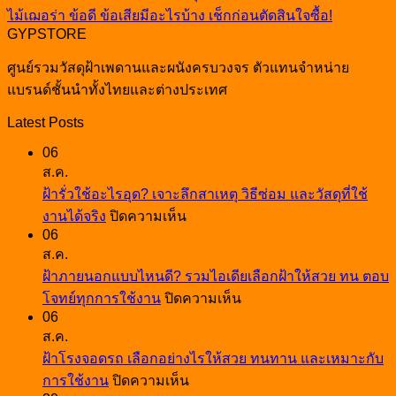
ไม้เฌอร่า ข้อดี ข้อเสียมีอะไรบ้าง เช็กก่อนตัดสินใจซื้อ!
GYPSTORE
ศูนย์รวมวัสดุฝ้าเพดานและผนังครบวงจร ตัวแทนจำหน่าย
แบรนด์ชั้นนำทั้งไทยและต่างประเทศ
Latest Posts
06
ส.ค.
ฝ้ารั่วใช้อะไรอุด? เจาะลึกสาเหตุ วิธีซ่อม และวัสดุที่ใช้
บน
งานได้จริง
ปิดความเห็น
06
ฝ้า
ส.ค.
รั่ว
ฝ้าภายนอกแบบไหนดี? รวมไอเดียเลือกฝ้าให้สวย ทน ตอบ
ใช้
บน
โจทย์ทุกการใช้งาน
ปิดความเห็น
อะไร
06
ฝ้า
อุด?
ส.ค.
ภายนอก
เจาะ
ฝ้าโรงจอดรถ เลือกอย่างไรให้สวย ทนทาน และเหมาะกับ
แบบ
ลึก
บน
การใช้งาน
ปิดความเห็น
ไหน
สาเหตุ