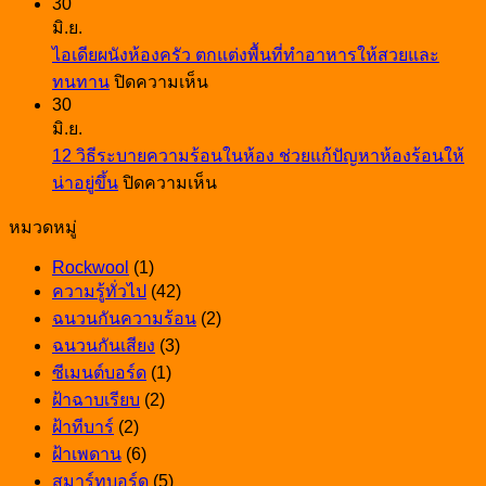
30
ฝ้า
ดี?
วิธี
มิ.ย.
โรง
รวม
ซ่อม
ไอเดียผนังห้องครัว ตกแต่งพื้นที่ทำอาหารให้สวยและ
จอด
ไอ
และ
บน
ทนทาน
ปิดความเห็น
รถ
เดีย
วัสดุ
30
ไอ
เลือก
เลือก
มิ.ย.
ที่
เดีย
อย่างไร
ฝ้า
12 วิธีระบายความร้อนในห้อง ช่วยแก้ปัญหาห้องร้อนให้
ใช้
ผนัง
ให้
ให้
บน
น่าอยู่ขึ้น
ปิดความเห็น
งาน
ห้อง
สวย
12
สวย
ได้
ครัว
ทนทาน
หมวดหมู่
วิธี
ทน
จริง
ตกแต่ง
และ
ระบาย
ตอบ
Rockwool
(1)
พื้นที่
เหมาะ
ความ
โจทย์
ความรู้ทั่วไป
(42)
ทำ
กับ
ร้อน
ทุก
ฉนวนกันความร้อน
(2)
อาหาร
การ
ใน
การ
ฉนวนกันเสียง
(3)
ให้
ใช้
ห้อง
ใช้
ซีเมนต์บอร์ด
(1)
สวย
งาน
ช่วย
งาน
ฝ้าฉาบเรียบ
(2)
และ
แก้
ฝ้าทีบาร์
(2)
ทนทาน
ปัญหา
ฝ้าเพดาน
(6)
ห้อง
สมาร์ทบอร์ด
(5)