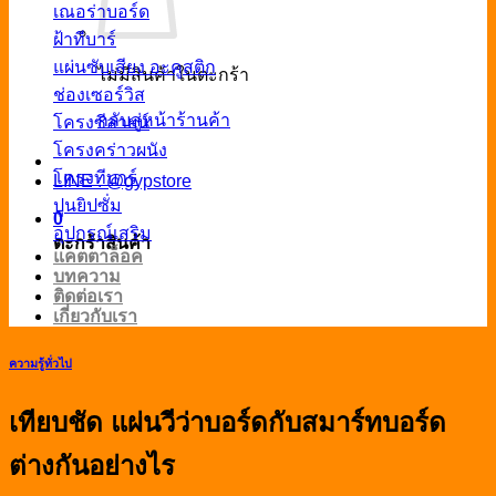
เณอร่าบอร์ด
ฝ้าทีบาร์
แผ่นซับเสียง อะคูสติก
ไม่มีสินค้าในตะกร้า
ช่องเซอร์วิส
กลับสู่หน้าร้านค้า
โครงซีลายน์
โครงคร่าวผนัง
โครงทีบาร์
LINE : @gypstore
ปูนยิปซั่ม
0
อุปกรณ์เสริม
ตะกร้าสินค้า
แคตตาล็อค
บทความ
ติดต่อเรา
เกี่ยวกับเรา
ความรู้ทั่วไป
เทียบชัด แผ่นวีว่าบอร์ดกับสมาร์ทบอร์ด
ต่างกันอย่างไร