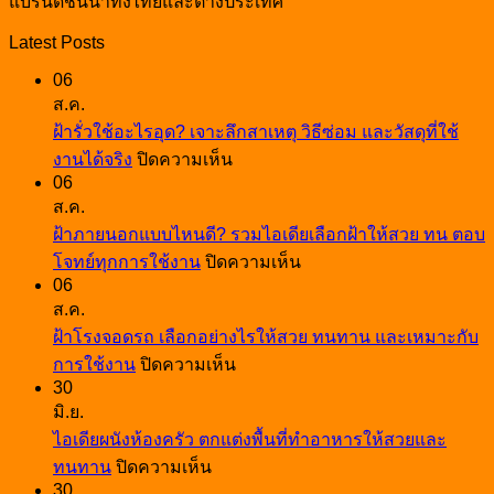
แบรนด์ชั้นนำทั้งไทยและต่างประเทศ
Latest Posts
06
ส.ค.
ฝ้ารั่วใช้อะไรอุด? เจาะลึกสาเหตุ วิธีซ่อม และวัสดุที่ใช้
บน
งานได้จริง
ปิดความเห็น
06
ฝ้า
ส.ค.
รั่ว
ฝ้าภายนอกแบบไหนดี? รวมไอเดียเลือกฝ้าให้สวย ทน ตอบ
ใช้
บน
โจทย์ทุกการใช้งาน
ปิดความเห็น
อะไร
06
ฝ้า
อุด?
ส.ค.
ภายนอก
เจาะ
ฝ้าโรงจอดรถ เลือกอย่างไรให้สวย ทนทาน และเหมาะกับ
แบบ
ลึก
บน
การใช้งาน
ปิดความเห็น
ไหน
สาเหตุ
30
ฝ้า
ดี?
วิธี
มิ.ย.
โรง
รวม
ซ่อม
ไอเดียผนังห้องครัว ตกแต่งพื้นที่ทำอาหารให้สวยและ
จอด
ไอ
และ
บน
ทนทาน
ปิดความเห็น
รถ
เดีย
วัสดุ
30
ไอ