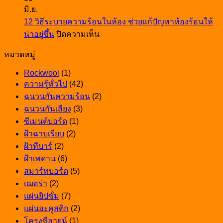
เลือก
เลือก
มิ.ย.
ที่
เดีย
อย่างไร
ฝ้า
12 วิธีระบายความร้อนในห้อง ช่วยแก้ปัญหาห้องร้อนให้
ใช้
ผนัง
ให้
ให้
บน
น่าอยู่ขึ้น
ปิดความเห็น
งาน
ห้อง
สวย
12
สวย
ได้
ครัว
ทนทาน
หมวดหมู่
วิธี
ทน
จริง
ตกแต่ง
และ
ระบาย
ตอบ
Rockwool
(1)
พื้นที่
เหมาะ
ความ
โจทย์
ความรู้ทั่วไป
(42)
ทำ
กับ
ร้อน
ทุก
ฉนวนกันความร้อน
(2)
อาหาร
การ
ใน
การ
ฉนวนกันเสียง
(3)
ให้
ใช้
ห้อง
ใช้
ซีเมนต์บอร์ด
(1)
สวย
งาน
ช่วย
งาน
ฝ้าฉาบเรียบ
(2)
และ
แก้
ฝ้าทีบาร์
(2)
ทนทาน
ปัญหา
ฝ้าเพดาน
(6)
ห้อง
สมาร์ทบอร์ด
(5)
ร้อน
เฌอร่า
(2)
ให้
แผ่นยิปซั่ม
(7)
น่า
แผ่นอะคูสติก
(2)
อยู่
โครงซีลายน์
(1)