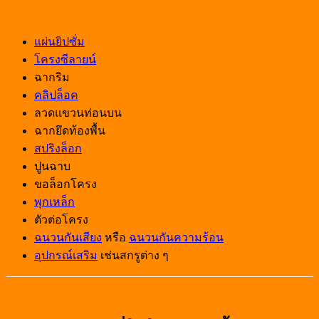
แผ่นยิปซั่ม
โครงซีลายน์
ฉากริม
คลิปล็อค
ลวดแขวนท่อนบน
ฉากยึดท้องพื้น
สปริงล็อก
ปูนฉาบ
ขอล็อกโครง
พุกเหล็ก
ตัวต่อโครง
ฉนวนกันเสียง
หรือ
ฉนวนกันความร้อน
อุปกรณ์เสริม
เช่นสกรูต่าง ๆ