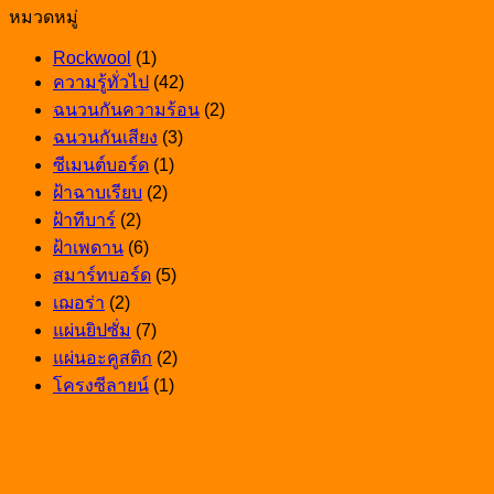
ได้
ครัว
ทนทาน
หมวดหมู่
วิธี
ทน
จริง
ตกแต่ง
และ
ระบาย
ตอบ
Rockwool
(1)
พื้นที่
เหมาะ
ความ
โจทย์
ความรู้ทั่วไป
(42)
ทำ
กับ
ร้อน
ทุก
ฉนวนกันความร้อน
(2)
อาหาร
การ
ใน
การ
ฉนวนกันเสียง
(3)
ให้
ใช้
ห้อง
ใช้
ซีเมนต์บอร์ด
(1)
สวย
งาน
ช่วย
งาน
ฝ้าฉาบเรียบ
(2)
และ
แก้
ฝ้าทีบาร์
(2)
ทนทาน
ปัญหา
ฝ้าเพดาน
(6)
ห้อง
สมาร์ทบอร์ด
(5)
ร้อน
เฌอร่า
(2)
ให้
แผ่นยิปซั่ม
(7)
น่า
แผ่นอะคูสติก
(2)
อยู่
โครงซีลายน์
(1)
ขึ้น