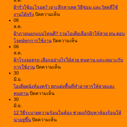
ส.ค.
ฝ้ารั่วใช้อะไรอุด? เจาะลึกสาเหตุ วิธีซ่อม และวัสดุที่ใช้
บน
งานได้จริง
ปิดความเห็น
06
ฝ้า
ส.ค.
รั่ว
ฝ้าภายนอกแบบไหนดี? รวมไอเดียเลือกฝ้าให้สวย ทน ตอบ
ใช้
บน
โจทย์ทุกการใช้งาน
ปิดความเห็น
อะไร
06
ฝ้า
อุด?
ส.ค.
ภายนอก
เจาะ
ฝ้าโรงจอดรถ เลือกอย่างไรให้สวย ทนทาน และเหมาะกับ
แบบ
ลึก
บน
การใช้งาน
ปิดความเห็น
ไหน
สาเหตุ
30
ฝ้า
ดี?
วิธี
มิ.ย.
โรง
รวม
ซ่อม
ไอเดียผนังห้องครัว ตกแต่งพื้นที่ทำอาหารให้สวยและ
จอด
ไอ
และ
บน
ทนทาน
ปิดความเห็น
รถ
เดีย
วัสดุ
30
ไอ
เลือก
เลือก
มิ.ย.
ที่
เดีย
อย่างไร
ฝ้า
12 วิธีระบายความร้อนในห้อง ช่วยแก้ปัญหาห้องร้อนให้
ใช้
ผนัง
ให้
ให้
บน
น่าอยู่ขึ้น
ปิดความเห็น
งาน
ห้อง
สวย
12
สวย