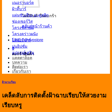
เณอร่าบอร์ด
ฝ้าทีบาร์
แผ่นซับเสียง อะคูสติก
ไม่มีสินค้าในตะกร้า
ช่องเซอร์วิส
กลับสู่หน้าร้านค้า
โครงซีลายน์
โครงคร่าวผนัง
LINE : @gypstore
โครงทีบาร์
ปูนยิปซั่ม
0
อุปกรณ์เสริม
ตะกร้าสินค้า
แคตตาล็อค
บทความ
ติดต่อเรา
เกี่ยวกับเรา
ฝ้าฉาบเรียบ
เคล็ดลับการติดตั้งฝ้าฉาบเรียบให้สวยงาม
เรียบหรู