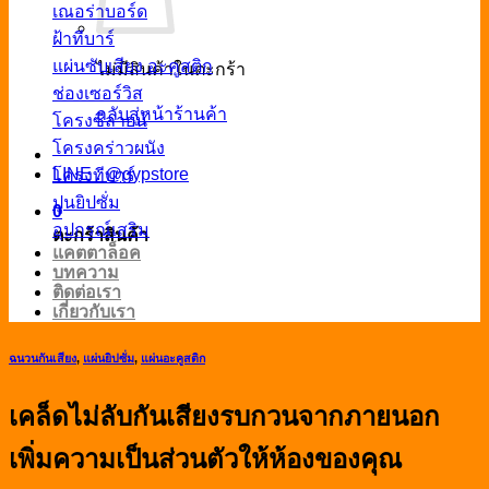
เณอร่าบอร์ด
ฝ้าทีบาร์
แผ่นซับเสียง อะคูสติก
ไม่มีสินค้าในตะกร้า
ช่องเซอร์วิส
กลับสู่หน้าร้านค้า
โครงซีลายน์
โครงคร่าวผนัง
LINE : @gypstore
โครงทีบาร์
ปูนยิปซั่ม
0
อุปกรณ์เสริม
ตะกร้าสินค้า
แคตตาล็อค
บทความ
ติดต่อเรา
เกี่ยวกับเรา
ฉนวนกันเสียง
,
แผ่นยิปซั่ม
,
แผ่นอะคูสติก
เคล็ดไม่ลับกันเสียงรบกวนจากภายนอก
เพิ่มความเป็นส่วนตัวให้ห้องของคุณ